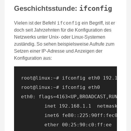
Geschichtsstunde:
ifconfig
ifconfig
Vielen ist der Befehl
ein Begriff, ist er
doch seit Jahrzehnten für die Konfiguration des
Netzwerks unter Unix- oder Linux-Systemen
zuständig. So sehen beispielsweise Aufrufe zum
Setzen einer IP-Adresse und Anzeigen der
Konfiguration aus:
root@linux:~# ifconfig eth0 192.168.1.
root@linux:~# ifconfig eth0

eth0: flags=4163<UP,BROADCAST,RUNNING,
        inet 192.168.1.1  netmask 255.
        inet6 fe80::225:90ff:fec0:ffee
        ether 00:25:90:c0:ff:ee  txque