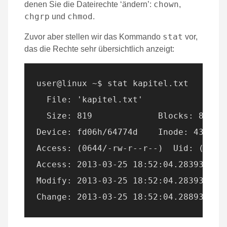
chown
denen Sie die Dateirechte ‘ändern’:
,
chgrp
chmod
und
.
stat
Zuvor aber stellen wir das Kommando
vor,
das die Rechte sehr übersichtlich anzeigt:
user@linux ~$ stat kapitel.txt

  File: 'kapitel.txt'

  Size: 819       	Blocks: 8          IO Block: 4096   regular file

Device: fd06h/64774d	Inode: 439267      Links: 1

Access: (0644/-rw-r--r--)  Uid: ( 4000
Access: 2013-03-25 18:52:04.283934329 
Modify: 2013-03-25 18:52:04.283934329 