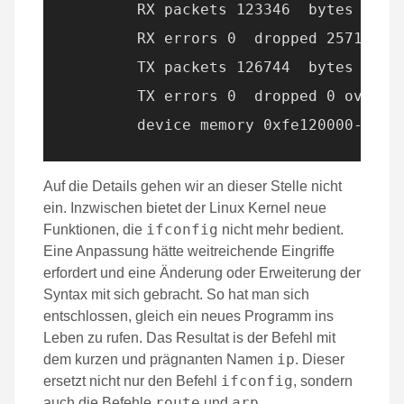
        RX packets 123346  bytes 12015
        RX errors 0  dropped 2571  ove
        TX packets 126744  bytes 71491
        TX errors 0  dropped 0 overrun
Auf die Details gehen wir an dieser Stelle nicht
ein. Inzwischen bietet der Linux Kernel neue
ifconfig
Funktionen, die
nicht mehr bedient.
Eine Anpassung hätte weitreichende Eingriffe
erfordert und eine Änderung oder Erweiterung der
Syntax mit sich gebracht. So hat man sich
entschlossen, gleich ein neues Programm ins
Leben zu rufen. Das Resultat is der Befehl mit
ip
dem kurzen und prägnanten Namen
. Dieser
ifconfig
ersetzt nicht nur den Befehl
, sondern
route
arp
auch die Befehle
und
.